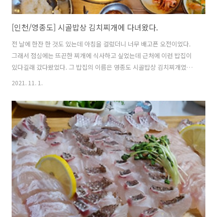
[인천/영종도] 시골밥상 김치찌개에 다녀왔다.
전 날에 한잔 한 것도 있는데 아침을 걸렀더니 너무 배고픈 오전이었다.
그래서 점심에는 뜨끈한 찌개에 식사하고 싶었는데 근처에 이런 밥집이
있다길래 갔다왔었다. 그 밥집의 이름은 영종도 시골밥상 김치찌개였는
데 말 그대로 시골밥상 같은 음식이 나온다. 우리는 4인이 갔는데 김치찌
2021. 11. 1.
개 2인과 시골밥상 2인을 주문해서 같이 먹었다. 다양한 반찬과 쌈이 나
오며 맛은 시골가면 먹을 수 있는 집밥의 맛이었다. 쌈채소, 고추, 무생
채, 동치미, 특제쌈장, 애호박볶음, 숙주나물, 된장찌개, 제육볶음, 김치
찌개, 도토리묵 등이 나온다. 맛의 경우 불호가 있을 수도 있는데 나의 경
우 다 맛있어서 잘 먹었다.