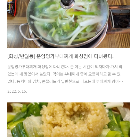
[화성/반월동] 운암명가부대찌개 화성점에 다녀왔다.
운암명가부대찌개 화성점에 다녀왔다. 문 여는 시간이 되자마자 가서 먹
었는데 꽤 맛있어서 놀랐다. 먹어본 부대찌개 중에 으뜸이라고 할 수 있
었다. 동치미와 김치, 콘샐러드가 밑반찬으로 나오는데 부대찌개 양이 많
아서 2명이서 열심히 먹어야 했었다. 라면사리를 추가하면 신라면이 나
2022. 5. 15.
온다.