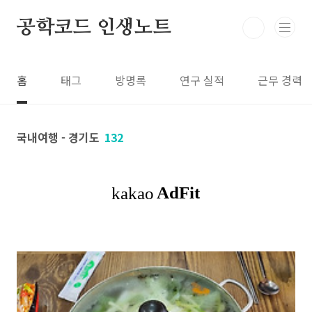
본문 바로가기
공학코드 인생노트
홈
태그
방명록
연구 실적
근무 경력
국내여행 - 경기도
132