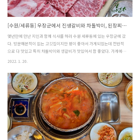
[수원/세류동] 우장군에서 진생갈비와 차돌박이, 된장찌개, 양념갈비살을 먹었다.
몇년만에 만난 지인과 함께 식사를 하러 수원 세류동에 있는 우장군에 갔
다. 방문해본적이 없는 고깃집이지만 평이 좋아서 가게되었는데 전반적
으로 다 맛있고 특히 차돌박이와 생갈비가 맛있어서 참 좋았다. 가게에
들어가자마자 진생갈비 3인분과 차돌박이 1인분, 차돌된장찌개를 주문
2022. 1. 20.
했다. 생갈비 중에 좋은 부위만을 선별한 고기로 보인다. 고기가 참 훌륭
하다. 수입산인데도 맛있다. 하지만... 내 입맛에는 이 차돌박이가 아주
맛있었다. 엄청나게 고소한 향과 함께 빠르게 구워지는 것이 너무 맛있었
다. 나는 앞으로 이 집에 가게되면 차돌박이 위주로 먹을 것 같다. 고기를
주문하고 나서도 양념소갈비살도 궁금해서 1인분을 더 주문해봤었는데
양념소갈비살은 양이 많았지만 맛은 흔히 생각하는 양념갈비살 맛이었
다. 맛있는 것이지만..