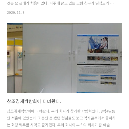
것은 요 근래가 처음이었다. 파주에 살고 있는 고향 친구가 영정도와 오
이도를 추천한 기억이 있어서 부천에 지인 결혼식으로 온 김에 영정도에
2020. 11. 9.
가보았다. 영종도를 가기 위해서는 인천대교를 건너는 것이 가장 빨랐는
데 7천원이 넘는 고속도로 사용료를 지불하며 건너는 엄청 큰 다리에서
자본의 힘에 놀랐었다. 저녁에 선녀바위해수욕장에 들러서 바다를 보며
놀다가 밤에 숙소로 돌아와서 근처의 음식점에서 저녁을 먹기 위해 꼬지
사께에 들렀었다. 기본 찬으로 계란 후라이와 헛개차가 나왔다. 헛개차는
시원한 것이 참 좋았다. 계란과 헛개차 덕분에 다음 날도 별 지장 없이 잘
일어났었던 ..
창조경제박람회에 다녀왔다.
창조경제박람회에 다녀왔다. 우리 회사가 참가한 박람회였다. 3박4일동
안 서울에 있었는데 그 동안 못 봤던 형님들도 보고 먹자골목에서 좋아하
는 회랑 맥주를 사먹고 즐거웠다. 우리 회사의 부스의 위치가 참 예술이