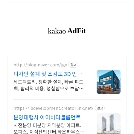
http://blog.naver.com/jgy
광고
디자인 설계 및 조감도 3D 인테
리어설계,건축마감,조감도
레드팩토리. 정확한 설계, 빠른 피드
백, 합리적 비용, 성실함으로 보답하
겟습니다 공간의 모든 해답, 레드팩
토리
https://ibdevelopment.creatorlink.net/
광고
분양대행사 아이비디벨롭먼트
사전분양 미분양 지역분양 아파트.
오피스. 지식산업센터.타운하우스