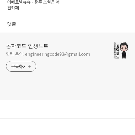
에떼르넬슈슈 - 광주 초월읍 애
견카페
댓글
공학코드 인생노트
협력 문의: engineeringcode93@gmail.com
구독하기