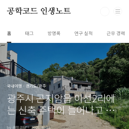
본문 바로가기
공학코드 인생노트
홈
태그
방명록
연구 실적
근무 경력
국내여행 - 경기도/광주
광주시 곤지암읍 이선2리에
는 신축 주택이 늘어나고 있
다.
by 공학코드
2025. 6. 23.