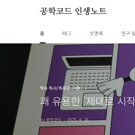
본문 바로가기
공학코드 인생노트
홈
태그
방명록
연구 
책과 독서/독후감, 서평
꽤 유용한 '제대로 시작하
by 공학코드
2025. 4. 26.