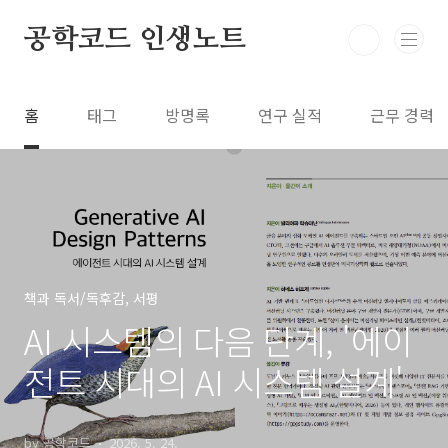
본문 바로가기
공학코드 인생노트
홈
태그
방명록
연구 실적
근무 경력
책과 독서/독후감, 서평
AI 시스템의 다음 단계, '에이
전트 시대의 AI 시스템 설계'
by 공학코드
2026. 5. 24.