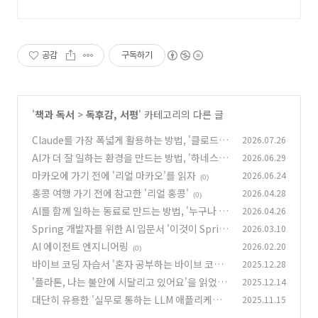
팡에서 바로 만나보세요.
공감
구독하기
'
책과 독서
>
독후감, 서평
' 카테고리의 다른 글
Claude를 가장 폭넓게 활용하는 방법, '클로드
2026.07.26
올인원 with 코워크, 코드, 디자인'
AI가 더 잘 일하는 환경을 만드는 방법, '하네스
2026.06.29
(0)
엔지니어링 with 클로드 코드'
마카오에 가기 전에 '리얼 마카오'를 읽자
2026.06.24
(0)
(0)
홍콩 여행 가기 전에 참고한 '리얼 홍콩'
2026.04.28
(0)
AI를 함께 일하는 동료로 만드는 방법, '누구나 프
2026.04.26
로처럼 실전 AI 클로드 코워크 with 스킬, 플러그
Spring 개발자를 위한 AI 입문서 '이것이 Sprin
2026.03.10
인'
g AI다(개정판)'
(0)
AI 에이전트 엔지니어링
2026.02.20
(0)
(0)
바이브 코딩 자습서 '혼자 공부하는 바이브 코딩
2025.12.28
with 클로드 코드'
'플라톤, 나는 불안에 시달리고 있어요'을 읽었다.
2025.12.14
(0)
대단히 유용한 '실무로 통하는 LLM 애플리케이
2025.11.15
(0)
션 설계'
(0)