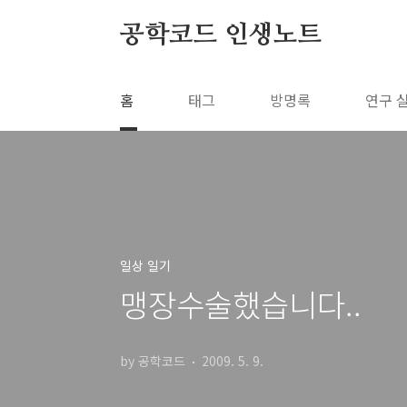
본문 바로가기
공학코드 인생노트
홈
태그
방명록
연구 
일상 일기
맹장수술했습니다..
by 공학코드
2009. 5. 9.