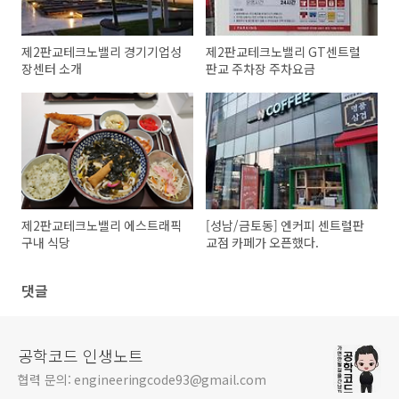
제2판교테크노밸리 경기기업성
제2판교테크노밸리 GT센트럴
장센터 소개
판교 주차장 주차요금
제2판교테크노밸리 에스트래픽
[성남/금토동] 엔커피 센트럴판
구내 식당
교점 카페가 오픈했다.
댓글
공학코드 인생노트
협력 문의: engineeringcode93@gmail.com