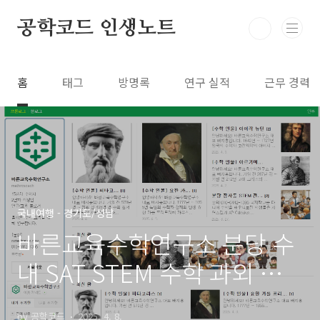
본문 바로가기
공학코드 인생노트
홈
태그
방명록
연구 실적
근무 경력
국내여행 - 경기도/성남
바른교육수학연구소 분당 수
내 SAT STEM 수학 과외 전
문
by 공학코드
2025. 4. 8.