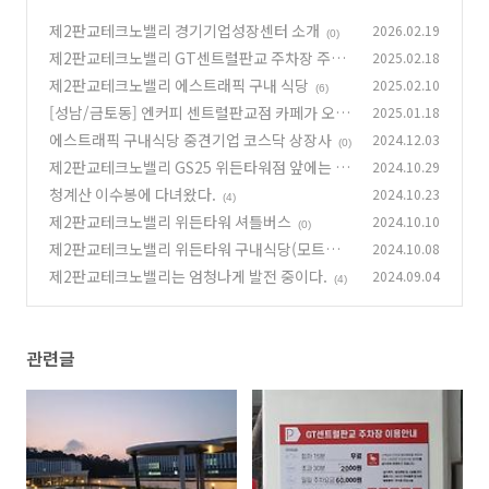
제2판교테크노밸리 경기기업성장센터 소개
2026.02.19
(0)
제2판교테크노밸리 GT센트럴판교 주차장 주차
2025.02.18
요금
제2판교테크노밸리 에스트래픽 구내 식당
2025.02.10
(2)
(6)
[성남/금토동] 엔커피 센트럴판교점 카페가 오픈
2025.01.18
했다.
에스트래픽 구내식당 중견기업 코스닥 상장사
2024.12.03
(2)
(0)
제2판교테크노밸리 GS25 위든타워점 앞에는 테
2024.10.29
이블이 있다.
청계산 이수봉에 다녀왔다.
2024.10.23
(4)
(4)
제2판교테크노밸리 위든타워 셔틀버스
2024.10.10
(0)
제2판교테크노밸리 위든타워 구내식당(모트렉
2024.10.08
스, 이녹스, 와이엠씨, 에스트래픽)
제2판교테크노밸리는 엄청나게 발전 중이다.
2024.09.04
(2)
(4)
관련글