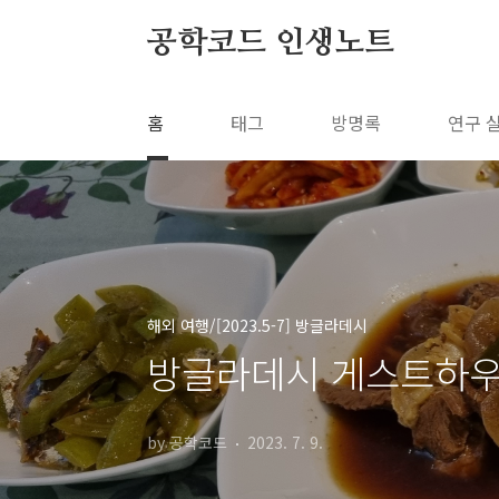
본문 바로가기
공학코드 인생노트
홈
태그
방명록
연구 
해외 여행/[2023.5-7] 방글라데시
방글라데시 게스트하우
by 공학코드
2023. 7. 9.