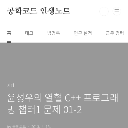
본문 바로가기
공학코드 인생노트
홈
태그
방명록
연구 실적
근무 경력
기타
윤성우의 열혈 C++ 프로그래
밍 챕터1 문제 01-2
by 공학코드
2013. 4. 13.