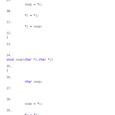
	swap 
=
*
i
;
*
i 
=
*
j
;
*
j 
=
 swap
;
}
void
 swap
(
char
*
i,
char
*
j
)
{
char
 swap
;
	swap 
=
*
i
;
*
i 
=
*
j
;