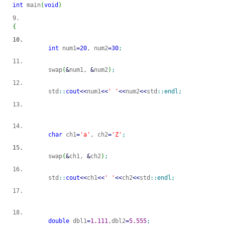
int
 main
(
void
)
{
int
 num1
=
20
, num2
=
30
;
	swap
(
&
num1, 
&
num2
)
;
	std
::
cout
<<
num1
<<
' '
<<
num2
<<
std
::
endl
;
char
 ch1
=
'a'
, ch2
=
'Z'
;
	swap
(
&
ch1, 
&
ch2
)
;
	std
::
cout
<<
ch1
<<
' '
<<
ch2
<<
std
::
endl
;
double
 dbl1
=
1.111
,dbl2
=
5.555
;