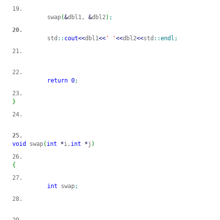
	swap
(
&
dbl1, 
&
dbl2
)
;
	std
::
cout
<<
dbl1
<<
' '
<<
dbl2
<<
std
::
endl
;
return
0
;
}
void
 swap
(
int
*
i,
int
*
j
)
{
int
 swap
;