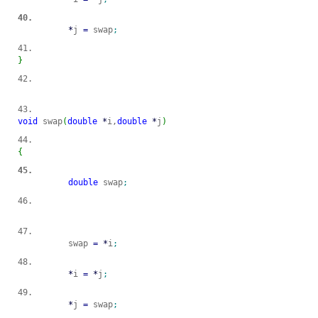
*
j 
=
 swap
;
}
void
 swap
(
double
*
i,
double
*
j
)
{
double
 swap
;
	swap 
=
*
i
;
*
i 
=
*
j
;
*
j 
=
 swap
;