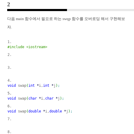
2
다음 main 함수에서 필요로 하는 swqp 함수를 오버로딩 해서 구현해보
자.
#include <iostream>
void
 swap
(
int
*
i,
int
*
j
)
;
void
 swap
(
char
*
i,
char
*
j
)
;
void
 swap
(
double
*
i,
double
*
j
)
;