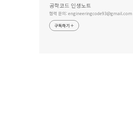
공학코드 인생노트
협력 문의: engineeringcode93@gmail.com
구독하기