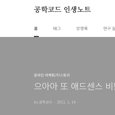
본문 바로가기
공학코드 인생노트
홈
태그
방명록
연구 
온라인 마케팅/티스토리
으아아 또 애드센스 비
by 공학코드
2011. 1. 14.