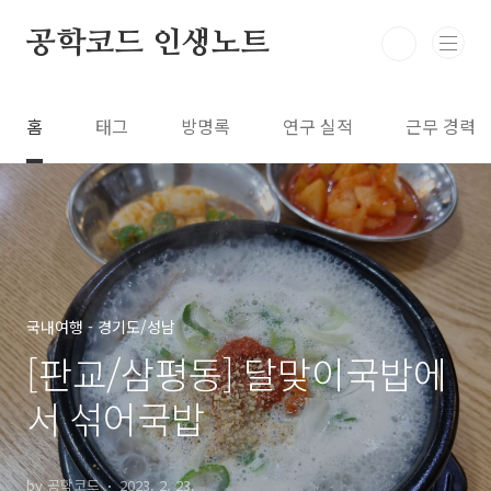
본문 바로가기
공학코드 인생노트
홈
태그
방명록
연구 실적
근무 경력
국내여행 - 경기도/성남
[판교/삼평동] 달맞이국밥에
서 섞어국밥
by 공학코드
2023. 2. 23.