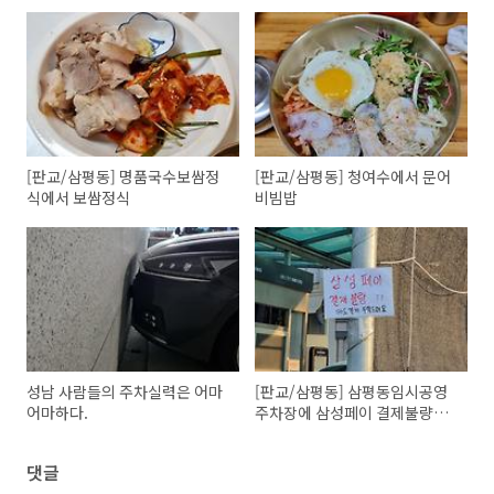
[판교/삼평동] 명품국수보쌈정
[판교/삼평동] 청여수에서 문어
식에서 보쌈정식
비빔밥
성남 사람들의 주차실력은 어마
[판교/삼평동] 삼평동임시공영
어마하다.
주차장에 삼성페이 결제불량이
있다고 한다.
댓글