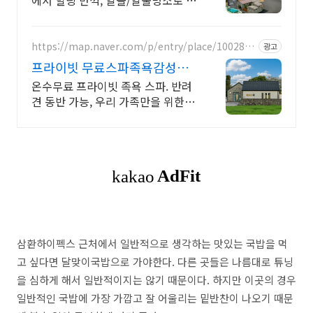
에서 힐링 만끽, 일몰/일출명소로 인
생샷 필수. 제주 감성 예쁘다고 소문
난 힐링스테이, 바배큐불멍, 스파족
욕, 제주바다보러오세요
https://map.naver.com/p/entry/place/1002877
광고
828
프라이빗 무료스파족욕감성숙
소 제주 돌담감성, 반려견 환영
온수무료 프라이빗 족욕 스파. 반려
견 동반 가능, 우리 가족만을 위한 힐
링공간. 제주 이주 10년차 부부가 직
접 짓고 꾸민 정성 가득 감성 스테이,
야외 바베큐
삼환하이펙스 근처에서 일반적으로 생각하는 맛있는 국밥을 먹
고 싶다면 달맞이국밥으로 가야한다. 다른 곳들은 나름대로 튜닝
을 심하게 해서 일반적이지는 않기 때문이다. 하지만 이곳의 경우
일반적인 국밥에 가장 가깝고 잘 어울리는 밑반찬이 나오기 때문