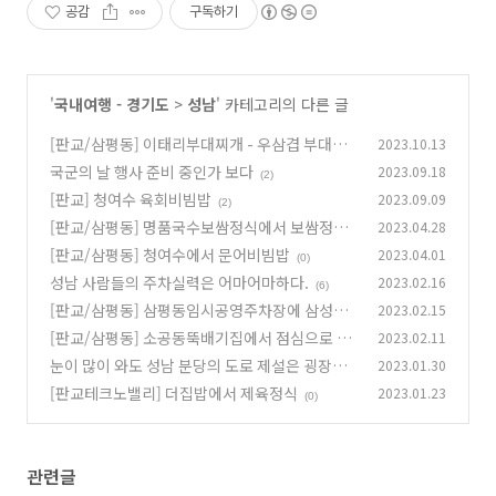
공감
구독하기
'
국내여행 - 경기도
>
성남
' 카테고리의 다른 글
[판교/삼평동] 이태리부대찌개 - 우삼겹 부대전
2023.10.13
골
국군의 날 행사 준비 중인가 보다
2023.09.18
(0)
(2)
[판교] 청여수 육회비빔밥
2023.09.09
(2)
[판교/삼평동] 명품국수보쌈정식에서 보쌈정식
2023.04.28
[판교/삼평동] 청여수에서 문어비빔밥
2023.04.01
(2)
(0)
성남 사람들의 주차실력은 어마어마하다.
2023.02.16
(6)
[판교/삼평동] 삼평동임시공영주차장에 삼성페
2023.02.15
이 결제불량이 있다고 한다.
[판교/삼평동] 소공동뚝배기집에서 점심으로 3
2023.02.11
(0)
인 세트
눈이 많이 와도 성남 분당의 도로 제설은 굉장하
2023.01.30
(0)
다.
[판교테크노밸리] 더집밥에서 제육정식
2023.01.23
(0)
(0)
관련글