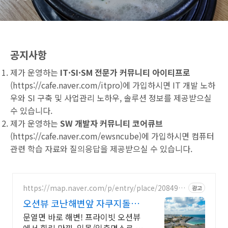
공지사항
제가 운영하는
IT·SI·SM 전문가 커뮤니티 아이티프로
(
https://cafe.naver.com/itpro
)에 가입하시면 IT 개발 노하
우와 SI 구축 및 사업관리 노하우, 솔루션 정보를 제공받으실
수 있습니다.
제가 운영하는
SW 개발자 커뮤니티 코어큐브
(
https://cafe.naver.com/ewsncube
)에 가입하시면 컴퓨터
관련 학습 자료와 질의응답을 제공받으실 수 있습니다.
https://map.naver.com/p/entry/place/2084915
광고
971
오션뷰 코난해변앞 자쿠지돌집
2인~10인 대가족/단체예약
문열면 바로 해변! 프라이빗 오션뷰