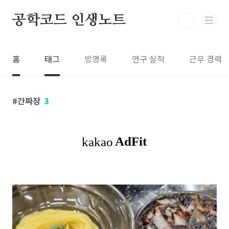
본문 바로가기
공학코드 인생노트
홈
태그
방명록
연구 실적
근무 경력
간짜장
3