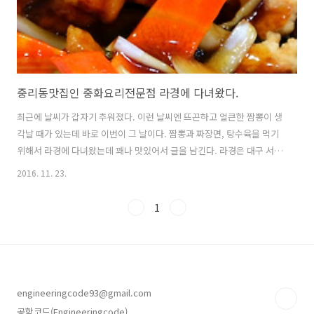
중리동맛집인 중화요리전문점 라경에 다녀왔다.
최근에 날씨가 갑자기 추워졌다. 이런 날씨엔 뜨끈하고 얼큰한 짬뽕이 생
각날 때가 있는데 바로 이번이 그 날이다. 짬뽕과 짜장면, 탕수육을 먹기
위해서 라경에 다녀왔는데 꽤나 맛있어서 글을 남긴다. 라경은 대구 서구
중리동 115-4에 위치해있다. 에어간판이 있어서 초행길인 나라해도 멀
2016. 11. 23.
리서도 한 눈에 알아보기가 쉬웠다. 에어간판에 적힌 짬뽕과 짜장면, 우
동의 가격이 참 착하다. 보통 우동 가격은 잘 안 적어두는데 여기는 적는
1
것이 특징인 것 같다. 나는 저녁 시간에 차를 타고 갔는데 주차장이 이미
만석이었다. 역시 두류역맛집 라경이다. 난 라경 옆의 골목 길에 주차하
고 들어갔다. 여담이지만 평일 저녁 시간에 북부정류장을 거쳐서 왔는데
5분만에 올 거리를 거의 30분 동안 왔다. 다음에 라경에 갈 때는 북부..
engineeringcode93@gmail.com
공학코드(Engineeringcode)