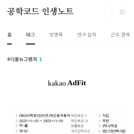
본문 바로가기
공학코드 인생노트
홈
태그
방명록
연구 실적
근무 경력
디올뉴그랜저
1