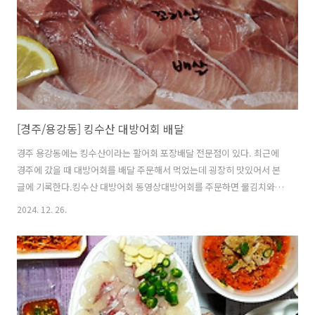
[경주/용강동] 킹수산 대방어회 배달
경주 용강동에는 킹수산이라는 활어회 포장배달 전문점이 있다. 최근에
경주에 갔을 때 대방어회를 배달 주문해서 먹었는데 굉장히 맛있어서 본
글에 기록한다.킹수산 대방어회 동영상대방어회를 주문하면 물김치와
김, 멍게, 편마늘, 메추리알, 고추, 쌈장, 상추, 깻잎, 소면, 김말이, 국, 고
2024. 12. 26.
추냉이, 회간장, 초고추장, 콜라, 채썬 야채를 준다. 이 중 국과 소면, 채
썬 야채는 어떤 의도로 제공된 것인지는 모르겠으나 구성은 참 알찼다.
대방어회는 훌륭하게 부위가 구분되어 표시되어 있었고 신선하고 지방
이 잘 올라서 식감과 고소한 맛이 일품이었다. 킹수산은 고향에 방문했을
때 주로 포장이나 배달해서 먹었는데 몇번을 먹었는데도 제공된 회가 좋
았다.