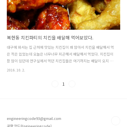
복현동 치킨파티의 치킨을 배달해 먹어보았다.
대구에 와서는 집 근처에 맛있는 치킨집이 꽤 많아서 치킨을 배달해서 먹
은 적은 없었는데 오늘은 너무너무 피곤해서 배달해서 먹었다. 치킨집이
참 많이 있던데 연구실에서 먹던 치킨집들은 여기까지는 배달이 오지 않
는지 목록에 없어서 새로운 치킨집을 골라서 주문해보았다. 양념과 후라
2016. 10. 2.
이드를 주문했다. 항상 그렇지만 역시 치킨은 맛있었다. 집 근처라서 그
런지 아주 따끈따끈하게 왔었다. 내가 가장 좋아하는 후라이드 치킨이다.
1
나에겐 애매하게 양념이 들어간 것 보다는 적당한 향신료와 소금, 튀김이
들어간 후라이드가 가장 맛있다. 이 집도 마찬가지로 난 양념보다 후라이
드가 더 맛있었다. 이 집의 양념치킨은 속은 뜨겁고 겉은 미지근한 온도
의 바삭한 치킨이다. 아마도 별도의 양념통에서 식은 양념 위에 치킨과
버무렸기에 이렇..
engineeringcode93@gmail.com
공학코드(Engineeringcode)