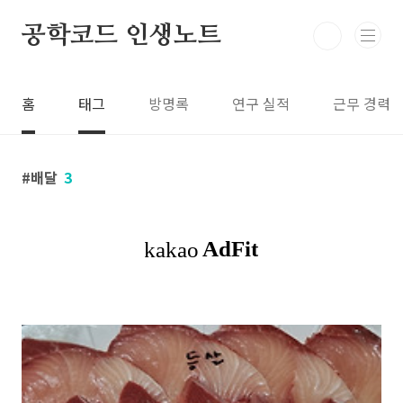
본문 바로가기
공학코드 인생노트
홈
태그
방명록
연구 실적
근무 경력
배달
3