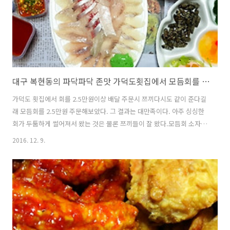
대구 복현동의 파닥파닥 존맛 가덕도횟집에서 모듬회를 배달해보았다.
가덕도 횟집에서 회를 2.5만원이상 배달 주문시 쯔끼다시도 같이 준다길
래 모듬회를 2.5만원 주문해보았다. 그 결과는 대만족이다. 아주 싱싱한
회가 두툼하게 썰어져서 왔는 것은 물론 쯔끼들이 잘 왔다.모듬회 소자를
하니 밀치회와 광어회가 섞여서 왔다. 회는 물론 물회, 무침회, 튀김, 초
2016. 12. 9.
밥(밀치), 다슬기(고디), 샐러드, 브로콜리, 상추, 깻잎 고추, 마늘, 와사
비, 간장, 막장, 고추장이 왔다. 2.5만원에 꽤 푸짐하다.두툼하게 겹쳐져
서 온 회다. 양이 꽤 많다. 밀치회가 정말 맛있다. 고소하고 씹는 식감이
멋지다.이건 물회다. 물회 대신에 매운탕으로 주문할 수 있다고 한다.여
기 있는 밀치초밥이 꽤 맛있다. 다슬기 뽑아 먹는 재미!튀김도 따뜻하게
배달왔다. 날씨가 추워서 밖에 나가기가 꺼려졌는데 이렇..