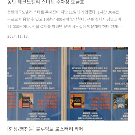
동탄 테크노밸리 스마트 주차장 요금표
동탄테크노밸리 스마트 주차장이 지난 11일에 개업했다. 1시간 30분은
무료로 이용할 수 있고 10분당 400원이 발생한다. 선불 결제시 당일권이
11,000원이다. 선불 결제를 하려면 운영 사무실에 방문해야 하며 현재
사무실은 주간에만 운영된다고 한다. 판교테크노밸리 공영주차장의 종
2024. 11. 18.
일권이 6,000이고 후불인 점과 매우 대비 된다. 그 외에도 특이한 점은
일일요금은 초과하면 10분당 600원의 굉장한 금액이 발생하는 점이다.
월정기주차비용은 11만원이라고 한다.참고문서"11월 11일에 동탄 스마
트 공공 주차장이 오픈한다.", 공학코드, 2024년 10월 29일. @원문보
기"동탄테크노밸리 동탄 스마트 공공(공영) 주차장", 공학코드, 2023년
11월 5일. @원문보기"동탄 스마트 공공 주차장", Love..
[화성/영천동] 블루맘보 로스터리 카페