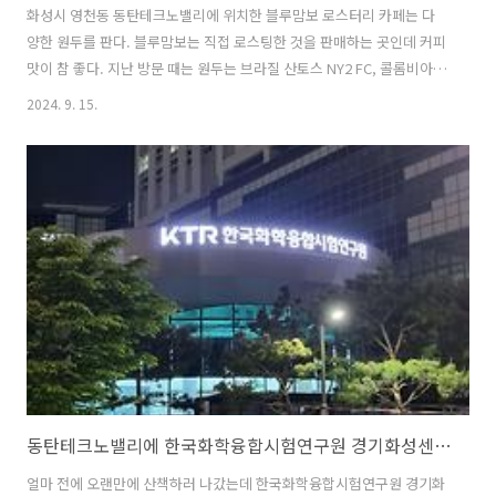
화성시 영천동 동탄테크노밸리에 위치한 블루맘보 로스터리 카페는 다
양한 원두를 판다. 블루맘보는 직접 로스팅한 것을 판매하는 곳인데 커피
맛이 참 좋다. 지난 방문 때는 원두는 브라질 산토스 NY2 FC, 콜롬비아
후일라 슈프리모, 과테말라 안티구아 SHB, 코스타리카 따라주 SHB, 에
2024. 9. 15.
디오피아 예가체프 G2 두얼소, 케냐, 하우스블렌드 블루블렌드, 디카페
인 슈카케인 슈프리모가 있었다.여기는 올해 초에 처음 알게 되었고 지금
까지 원두를 종류별로 먹어봤는데 다 맛있었고 맛이 균일했다. 원두 주문
을 하면 전용 포장지에 담아준다. 홀빈 상태로 받을 수도 있고 갈아서 받
을 수도 있다. 여기는 더치커피와 드립백도 판매하는 곳이다. 예약 주문
을 하면 원하는 원두와 양을 원하는 일자에 받을 수 있다.
동탄테크노밸리에 한국화학융합시험연구원 경기화성센터가 있다.
얼마 전에 오랜만에 산책하러 나갔는데 한국화학융합시험연구원 경기화