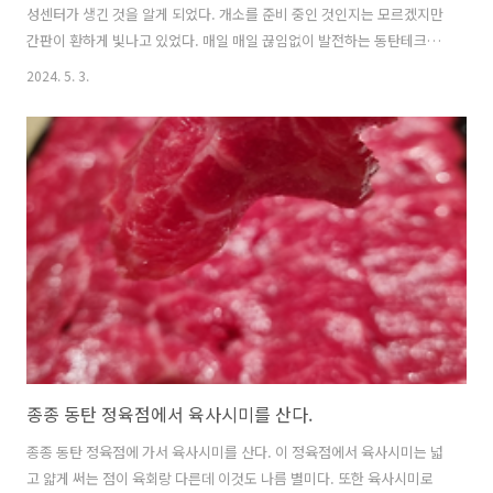
성센터가 생긴 것을 알게 되었다. 개소를 준비 중인 것인지는 모르겠지만
간판이 환하게 빛나고 있었다. 매일 매일 끊임없이 발전하는 동탄테크노
밸리이다. 한국화학융합시험연구원은 국제공인시험기관이며 국가공인
2024. 5. 3.
검사기관, 국제공인제품인증기관이다. 경기도 남부를 담당하는 화성센
터가 화성상공회의소 1층에 있었는데 이것이 이전해 온 것으로 추정한
다. 참고문서"경기화성센터", 찾아오시는길, 한국화학융합시험연구원
소개. @원문보기 "KTR, 화성지원 개원, 경기남부 시험인증 근접서비스
개시", 한국화학융합시험연구원, 2017년 7월 25일. @원문보기
종종 동탄 정육점에서 육사시미를 산다.
종종 동탄 정육점에 가서 육사시미를 산다. 이 정육점에서 육사시미는 넓
고 얇게 써는 점이 육회랑 다른데 이것도 나름 별미다. 또한 육사시미로