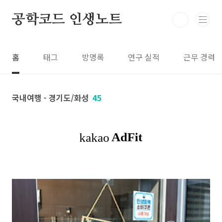
본문 바로가기
공학코드 인생노트
홈
태그
방명록
연구 실적
근무 경력
국내여행 - 경기도/화성
45