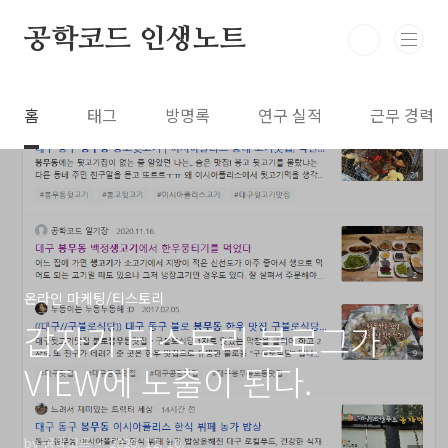
본문 바로가기
공학코드 인생노트
홈
태그
방명록
연구 실적
근무 경력
온라인 마케팅/티스토리
갑자기 티스토리 블로그가
VIEW에 노출이 된다.
by 공학코드
2020. 12. 10.