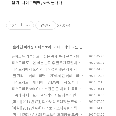
팔기, 사이트매매, 쇼핑몰매매
1
구독하기
'
온라인 마케팅
>
티스토리
' 카테고리의 다른 글
공학코드 기술블로그 방문 통계 특징 분석 - 평일
2022.05.29
과 주말의 극명한 차이
티스토리 로그인 세션 만료 후 글쓰기 중일때 버
2022.05.27
(0)
그
티스토리에서 오래 전에 작성한 댓글 삭제 시 새
2022.04.30
(0)
로고침 안 되는 현상 발생
'글 관리' - '카테고리별 보기'에서 긴 카테고리명
2021.12.23
(0)
이 숨겨지는 현상 개선 건의
티스토리도 이제 네이버 VIEW에 다시 노출되는
2020.12.15
(0)
것 같습니다.
티스토리 Book Club 스킨을 쓸 때 하위 목록 들
2020.10.11
(2)
여쓰기 적용
크롬에서 티스토리 글쓰기의 지도 첨부가 안 되는
2020.10.09
(12)
문제
[마감][2017년 7월] 티스토리 초대장을 드립니
2017.07.26
(6)
다.
[마감][2017년 4월] 티스토리 초대장을 드립니
2017.04.10
(28)
다.
[마감] [2017년 3월] 티스토리 초대장을 드립니
2017.03.06
(40)