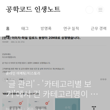
본문 바로가기
공학코드 인생노트
홈
태그
방명록
연구 실적
근무 경력
온라인 마케팅/티스토리
'글 관리' - '카테고리별 보
기'에서 긴 카테고리명이 숨
겨지는 현상 개선 건의
by 공학코드
2021. 12. 23.