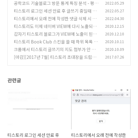
요.
공학코드 기술블로그 방문 통계 특징 분석 - 평일
2022.05.29
(0)
과 주말의 극명한 차이
티스토리 로그인 세션 만료 후 글쓰기 중일때 버
2022.05.27
(0)
그
티스토리에서 오래 전에 작성한 댓글 삭제 시 새
2022.04.30
(0)
로고침 안 되는 현상 발생
티스토리도 이제 네이버 VIEW에 다시 노출되는
2020.12.15
(0)
것 같습니다.
갑자기 티스토리 블로그가 VIEW에 노출이 된다.
2020.12.10
(2)
티스토리 Book Club 스킨을 쓸 때 하위 목록 들
2020.10.11
(4)
여쓰기 적용
크롬에서 티스토리 글쓰기의 지도 첨부가 안 되는
2020.10.09
(12)
문제
[마감][2017년 7월] 티스토리 초대장을 드립니
2017.07.26
(6)
다.
(28)
관련글
티스토리 로그인 세션 만료 후
티스토리에서 오래 전에 작성한