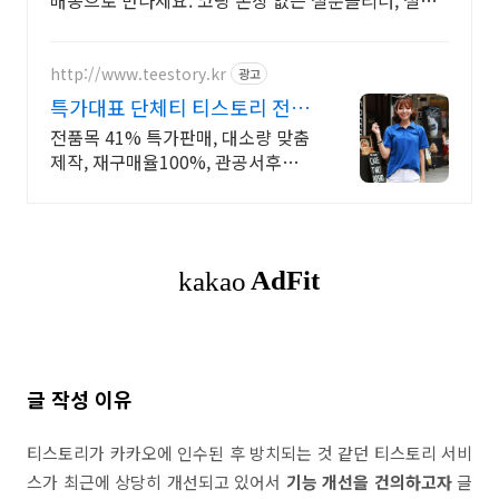
배송으로 만나세요. 코팅 손상 없는 철분클리너, 철분
세정! 와우회원 무제한 무료배송으로 편리하게.
http://www.teestory.kr
광고
특가대표 단체티 티스토리 전품
목 41% 특가세일
전품목 41% 특가판매, 대소량 맞춤
제작, 재구매율100%, 관공서후결
제가능
글 작성 이유
티스토리가 카카오에 인수된 후 방치되는 것 같던 티스토리 서비
스가 최근에 상당히 개선되고 있어서
기능 개선을 건의하고자
글