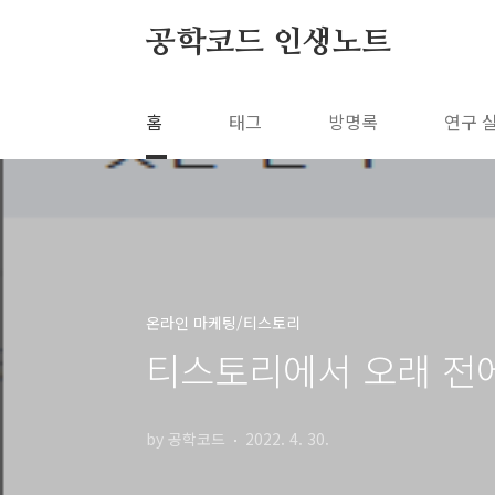
본문 바로가기
공학코드 인생노트
홈
태그
방명록
연구 
온라인 마케팅/티스토리
티스토리에서 오래 전에
by 공학코드
2022. 4. 30.