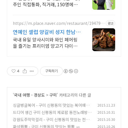
주인 직접통화, 직거래, 150명에이
전트
https://m.place.naver.com/restaurant/194792
광고
7816
연예인 셀럽 양갈비 성지 한남동
단체모임 고급 양갈비
국내 유일 양사시미와 와인 페어링
을 즐기는 프리미엄 양고기 다이닝
한남동 최대 규모 55석 셀럽 핫플.
데이트 회식하기 좋은 프리미엄 양
갈비 룸식당
4
구독하기
'
국내 여행 - 경상도
>
구미
' 카테고리의 다른 글
싱글벙글복어 - 구미 신평동의 맛있는 복어매운
2015.11.23
탕
드디어 생긴 구미 신평동의 제로팝 동전노래방
2015.10.31
(0)
강원도주막막걸리 - 구미 신평동의 맛있는 전집
2015.10.30
(0)
화성짬뽕 - 구미 신평동의 맛있는 짬뽕
2015.10.26
(2)
(4)