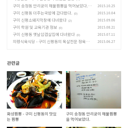
구미 송정동 만리궁의 해물짬뽕을 먹어보았다.
2015.10.25
구미 신평동 더주는국밥에 갔다왔다.
2015.10.04
(0)
(0)
구미 신평소돼지막창에 다녀왔다
2015.09.06
(2)
구미 학원 및 교육기관 정보
2015.08.21
(0)
구미 신평동 옛날삽겹살집에 다녀왔다
2015.07.11
(0)
의령식육식당 - 구미 신평동의 목살전문 정육점
2015.06.27
(0)
관련글
화성짬뽕 - 구미 신평동의 맛있
구미 송정동 만리궁의 해물짬뽕
는 짬뽕
을 먹어보았다.