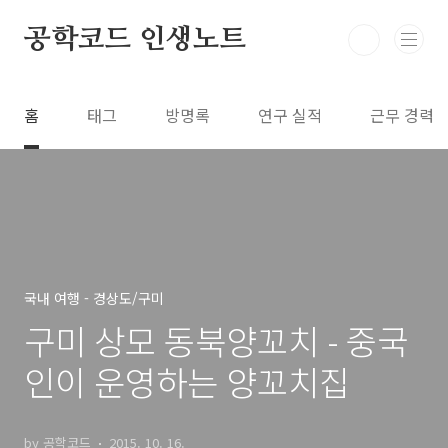
본문 바로가기
공학코드 인생노트
홈
태그
방명록
연구 실적
근무 경력
국내 여행 - 경상도/구미
구미 상모 동북양꼬치 - 중국
인이 운영하는 양꼬치집
by 공학코드
2015. 10. 16.