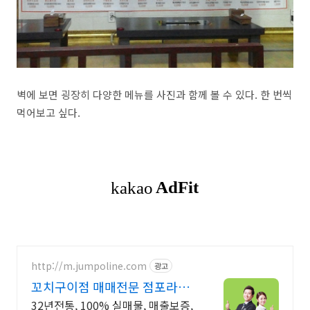
벽에 보면 굉장히 다양한 메뉴를 사진과 함께 볼 수 있다. 한 번씩
먹어보고 싶다.
http://m.jumpoline.com
광고
꼬치구이점 매매전문 점포라인
빠른 직거래 & 안전중개거래
32년전통, 100% 실매물, 매출보증,