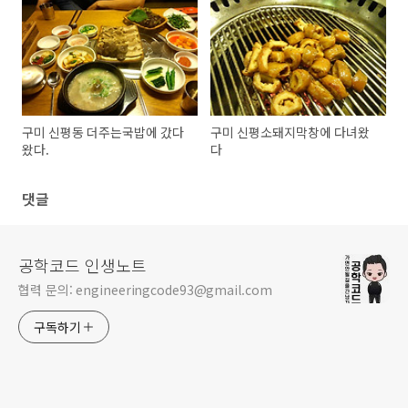
구미 신평동 더주는국밥에 갔다
구미 신평소돼지막창에 다녀왔
왔다.
다
댓글
공학코드 인생노트
협력 문의: engineeringcode93@gmail.com
구독하기