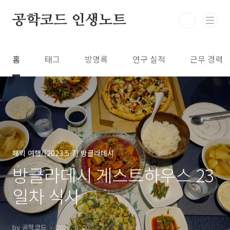
본문 바로가기
공학코드 인생노트
홈
태그
방명록
연구 실적
근무 경력
해외 여행/[2023.5-7] 방글라데시
방글라데시 게스트하우스 23
일차 식사
by 공학코드
2023. 8. 20.