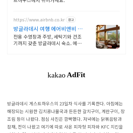
트하우스에서 쉬어가세요.
https://www.airbnb.co.kr
광고
방글라데시 여행 에어비앤비 방
글라데시에서 살아보기
전용 수영장과 주방, 세탁기와 건조
기까지 갖춘 방글라데시 숙소. 에어
비앤비. 전용 테라스와 바비큐 그릴
이 제공되는 숙소를 예약하세요.
방글라데시 게스트하우스의 23일차 식사를 기록한다. 아침에는
해장되는 시원한 김치콩나물국과 든든한 갈치구이, 계란구이, 장
조림 등이 나왔다. 점심 사진은 깜빡했다. 저녁에는 닭볶음탕과
잡채, 전이 나왔고 여기에 따로 사온 피자헛 피자와 KFC 치킨을