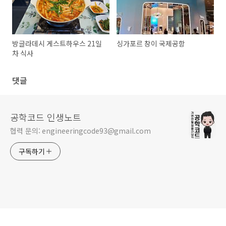
방글라데시 게스트하우스 21일
싱가포르 창이 국제공항
차 식사
댓글
공학코드 인생노트
협력 문의: engineeringcode93@gmail.com
구독하기