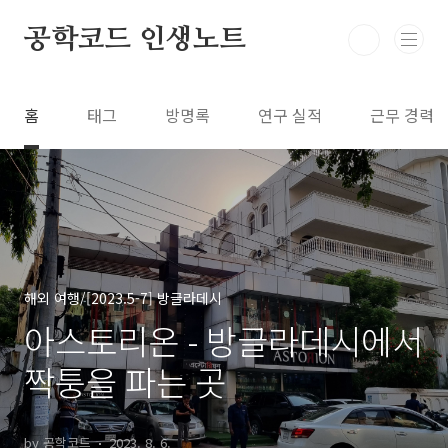
본문 바로가기
공학코드 인생노트
홈
태그
방명록
연구 실적
근무 경력
해외 여행/[2023.5-7] 방글라데시
아스토리온 - 방글라데시에서
짝퉁을 파는 곳
by 공학코드
2023. 8. 6.