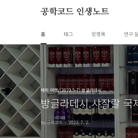
본문 바로가기
공학코드 인생노트
홈
태그
방명록
연구 
해외 여행/[2023.5-7] 방글라데시
방글라데시 샤잘랄 국
by 공학코드
2023. 7. 2.