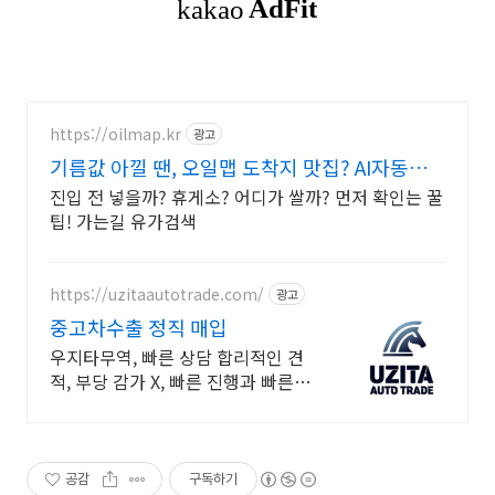
https://oilmap.kr
광고
기름값 아낄 땐, 오일맵 도착지 맛집? AI자동추
천!
진입 전 넣을까? 휴게소? 어디가 쌀까? 먼저 확인는 꿀
팁! 가는길 유가검색
https://uzitaautotrade.com/
광고
중고차수출 정직 매입
우지타무역, 빠른 상담 합리적인 견
적, 부당 감가 X, 빠른 진행과 빠른
말소
공감
구독하기