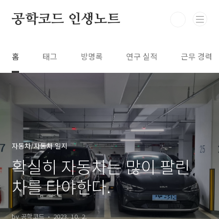
본문 바로가기
공학코드 인생노트
홈
태그
방명록
연구 실적
근무 경력
자동차/자동차 일지
확실히 자동차는 많이 팔린
차를 타야한다.
by 공학코드
2023. 10. 2.