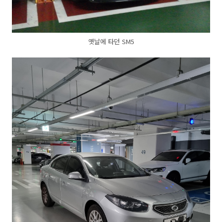
옛날에 타던 SM5