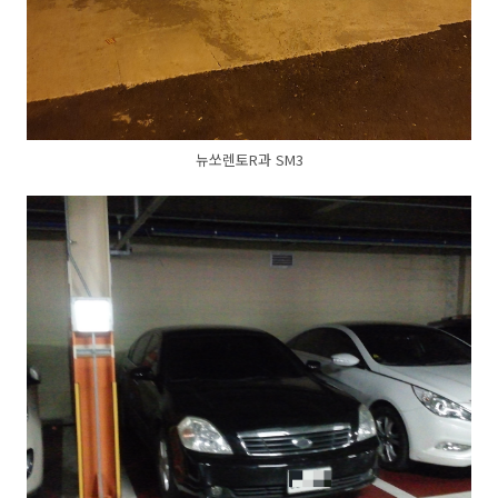
뉴쏘렌토R과 SM3