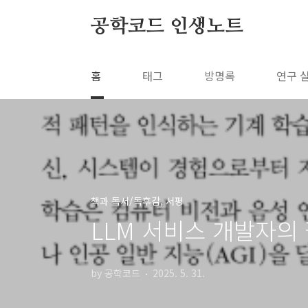
본문 바로가기
공학코드 인생노트
홈
태그
방명록
연구 
책과 독서/독후감, 서평
LLM 서비스 개발자의 
by 공학코드
2025. 5. 31.