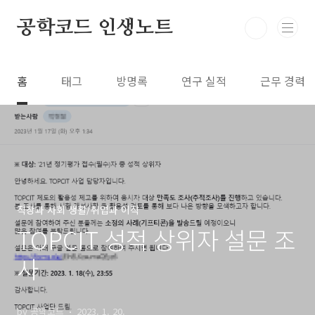
본문 바로가기
공학코드 인생노트
홈
태그
방명록
연구 실적
근무 경력
직장과 사회 생활/취업과 이직
TOPCIT 성적 상위자 설문 조
사
by 공학코드
2023. 1. 20.