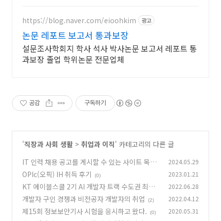
https://blog.naver.com/eioohkim
광고
논문 레포트 보고서 통과보장
설문조사학회지 학사 석사 박사논문 보고서 레포트 통
과보장 졸업 학위논문 전문업체
공감
구독하기
'
직장과 사회 생활
>
취업과 이직
' 카테고리의 다른 글
IT 인력 채용 공고를 게시할 수 있는 사이트 목록
2024.05.29
OPIc(오픽) IH 취득 후기
2023.01.21
(0)
(0)
KT 에이블스쿨 2기 AI 개발자 트랙 수도권 최종
2022.06.28
합격 후기
개발자 구인 경쟁과 비전공자 개발자의 취업
2022.04.12
(0)
(2)
제15회 정보보안기사 시험을 응시하고 왔다.
2020.05.31
(0)