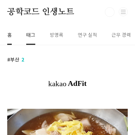
본문 바로가기
공학코드 인생노트
홈
태그
방명록
연구 실적
근무 경력
부산
2