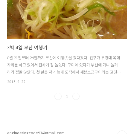
이 드는 만두이..
3박 4일 부산 여행기
8월 21일부터 24일까지 부산에 여행(?)을 갔다왔다. 친구가 부경대 쪽에
자취를 하고 있어서 편하게 잘 놀았다. 구미에 있다가 부산에 가니 놀거
리가 정말 많았다. 첫 날은 저녁 늦게 도착해서 세븐소금구이라는 고깃집
에서 삼겹살을 먹었다. 부산이라서 그런지 고깃집에 좋은데이가 종류별
2015. 9. 22.
로 있어서 한 병씩 먹어보았다. 꽤나 괜찮게 먹었다. 아쉽게도 삼겹살집
사진은 없다. 삽겹살을 다 먹고 방으로 돌아가던 중 이 동네에서 줄서서
1
기다리는 유명한 타코야키가 있다길래 하나 사먹었다. 맥주와도 잘 어울
리는 것 같다. 오랜만에 보는 친구와 많은 이야기를 나눈 후 취침한 다음
날 오후 늦게 일어나서 늦은 점심으로 일본식라면집 동경돈코츠에 가보
았다. 완전 맛있었다. 이 집에는 다양한 원피스 피규어와 실제 일본인이
있다는 ..
engineeringcode93@gmail.com