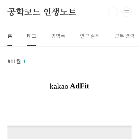
본문 바로가기
공학코드 인생노트
홈
태그
방명록
연구 실적
근무 경력
11월
1