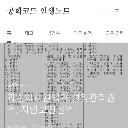
본문 바로가기
공학코드 인생노트
홈
태그
방명록
연구 실적
근무 경력
사업/법무, 세무
과밀억제권역과 성장관리권
역, 자연보전권역
by 공학코드
2022. 12. 8.