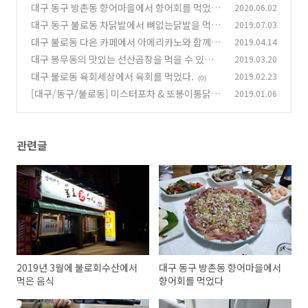
대구 동구 방촌동 향어마을에서 향어회를 먹었다
2020.06.02
대구 동구 불로동 차닭발에서 뼈없는닭발을 먹고
2019.07.03
(0)
왔다.
대구 불로동 다온 카페에서 아메리카노와 함께 여
2019.04.14
(0)
유를 즐겨보았다.
대구 봉무동의 맛있는 선산곱창을 먹을 수 있는
2019.03.20
(0)
선산대한곱창왕족발에 다녀왔다.
대구 불로동 육회세상에서 육회를 먹었다.
2019.02.23
(0)
(0)
[대구/동구/불로동] 미스터포차 & 또봉이통닭에
2019.01.06
다녀왔다.
(0)
관련글
2019년 3월에 불로회수산에서
대구 동구 방촌동 향어마을에서
먹은 음식
향어회를 먹었다