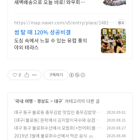
새벽배송으로 오늘 바로! 와우회원
무료배송, 30일 무료반품! 최대 5%
캐시적립까지!
https://map.naver.com/v5/entry/place/148182
광고
9719
썸 탈 때 120% 성공비결
도심 속에서 느낄 수 있는 유럽 풍의
야외 테라스
2
구독하기
'
국내 여행 - 경상도
>
대구
' 카테고리의 다른 글
대구 동구 불로동 충무김밥 맛집인 충무김밥맛죽
2020.09.01
에 다녀왔다.
[대구/불로동] 돈탁에서 김치말이국수와 삼겹살
2020.08.31
(2)
을 먹었다
대구 동구 불로회수산에서 모듬회(+전어회)를 먹
2020.08.27
(0)
었다.
2019년 3월에 불로회수산에서 먹은 음식
2020.06.06
(0)
(0)