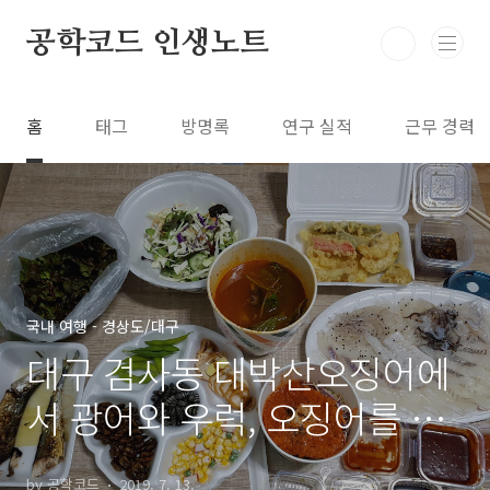
본문 바로가기
공학코드 인생노트
홈
태그
방명록
연구 실적
근무 경력
국내 여행 - 경상도/대구
대구 검사동 대박산오징어에
서 광어와 우럭, 오징어를 배
달해먹었다.
by 공학코드
2019. 7. 13.