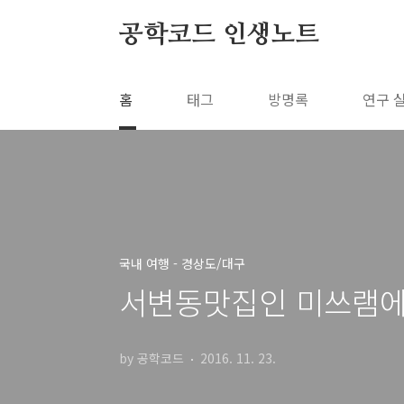
본문 바로가기
공학코드 인생노트
홈
태그
방명록
연구 
국내 여행 - 경상도/대구
서변동맛집인 미쓰램에
by 공학코드
2016. 11. 23.