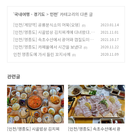
'
국내여행 - 경기도
>
인천
' 카테고리의 다른 글
[인천/계양역] 공룡분식소의 어묵(오뎅)
2023.01.14
(0)
[인천/영종도] 시골밥상 김치찌개에 다녀왔다.
2021.11.01
[인천/영종도] 속초수산에서 광어와 껍질도미를
2021.10.17
(0)
먹었다.
[인천/영종도] 카페율에서 시간을 보냈다
2020.11.22
(0)
(0)
인천 영종도에 가서 들린 꼬지사께
2020.11.09
(0)
관련글
[인천/영종도] 시골밥상 김치찌
[인천/영종도] 속초수산에서 광