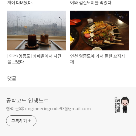
개에 다녀왔다.
어와 껍질도미를 먹었다.
[인천/영종도] 카페율에서 시간
인천 영종도에 가서 들린 꼬지사
을 보냈다
께
댓글
공학코드 인생노트
협력 문의: engineeringcode93@gmail.com
구독하기