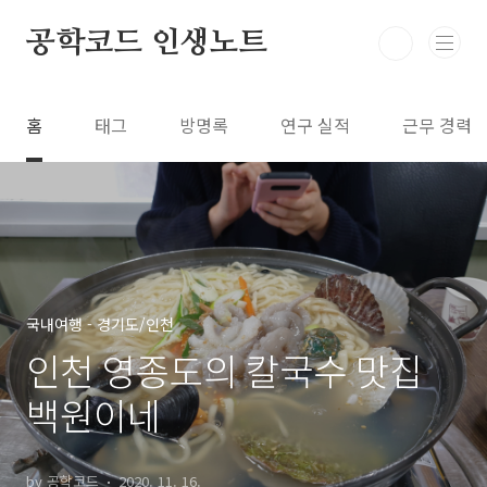
본문 바로가기
공학코드 인생노트
홈
태그
방명록
연구 실적
근무 경력
국내여행 - 경기도/인천
인천 영종도의 칼국수 맛집
백원이네
by 공학코드
2020. 11. 16.