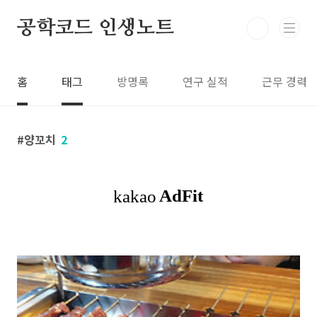
본문 바로가기
공학코드 인생노트
홈
태그
방명록
연구 실적
근무 경력
양꼬치
2