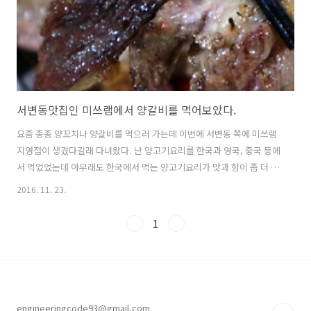
울리는 맛이었..
서변동맛집인 미쓰램에서 양갈비를 먹어보았다.
요즘 종종 양꼬치나 양갈비를 먹으러 가는데 이번에 서변동 쪽에 미쓰램
지영점이 생겼다길래 다녀왔다. 난 양고기요리를 한국과 영국, 중국 등에
서 먹었었는데 아무래도 한국에서 먹는 양고기요리가 맛과 향이 좀 더 깔
끔한 것이 마음에 든다. 중국인들이 만드는 양고기의 경우 양고기 그 특
2016. 11. 23.
유의 향을 다방면으로 굉장히 살리는 것에 치중하는 편이라 한국식이 좀
더 내 입에 맞는 것 같다. 서변동으로 향하는 길은 거리는 좀 됬지만 역시
1
도로가 잘 되어 있어서 금방 도착했다. 가게 근처에 주차를 하고 가게로
입장했다. 붉은 빛이 도는 간판이라서 초행길이었지만 멀리서도 한 방에
찾았다. 가게 내부는 크고 깨끗했다. 테이블도 수는 많았지만 그 간격이
넓어서 옆자리의 소리가 방해되지 않는 좋은 분위기였다. 자리에 앉아서
메뉴판..
engineeringcode93@gmail.com