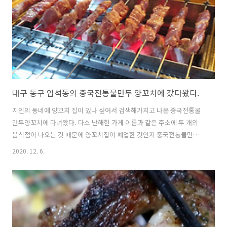
대구 동구 입석동의 중국전통물만두 양꼬치에 갔다왔다.
지인의 동네에 양꼬치 집이 있나 싶어서 검색해가지고 나온 중국전통물
만두양꼬치에 다녀왔다. 다소 난해한 가게 이름과 같은 주소에 두 개의
음식점이 나오는 것 때문에 양꼬치집이 폐업한 것인지 중국전통물만두
가 폐업한 것 인지를 고민하다가 그냥 가보았다. 실제로 가보니 그냥 두
2020. 12. 6.
개의 간판으로 운영 중인 가게였던 것이었다. 그냥 "중국성" 이렇게 가게
이름을 만들어도 검색하기 좋고 찾기 좋았을텐데 그저 어렵다. 그래도 음
식은 맛있겠지 하면서 들어갔다. 우리는 양꼬치에 마라소힘줄을 주문했
었다. 겁주(100ml)를 주문했는데 나온 것을 보니 고려촌주의 컵술이었
다. 이 술은 3,000원에 100ml이고 38도 짜리였는데 원산지는 중국이었
으며 유리잔으로 나왔었다. 먹어보니 기름진 음식인 양꼬치랑 꽤나 잘 어