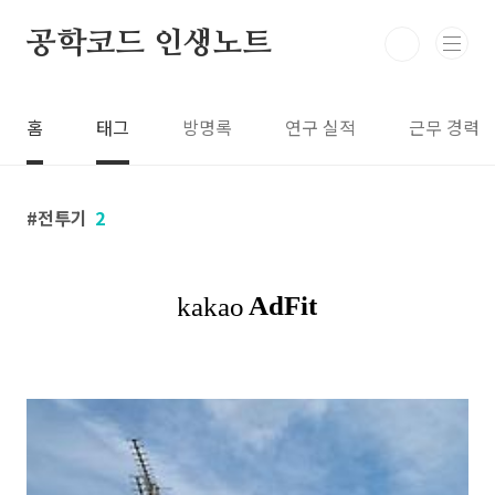
본문 바로가기
공학코드 인생노트
홈
태그
방명록
연구 실적
근무 경력
전투기
2