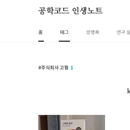
본문 바로가기
공학코드 인생노트
홈
태그
방명록
연구 
주식회사 고퀄
1