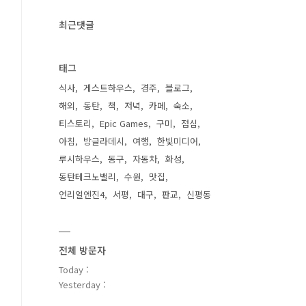
최근댓글
태그
식사
게스트하우스
경주
블로그
해외
동탄
책
저녁
카페
숙소
티스토리
Epic Games
구미
점심
아침
방글라데시
여행
한빛미디어
루시하우스
동구
자동차
화성
동탄테크노밸리
수원
맛집
언리얼엔진4
서평
대구
판교
신평동
전체 방문자
Today :
Yesterday :