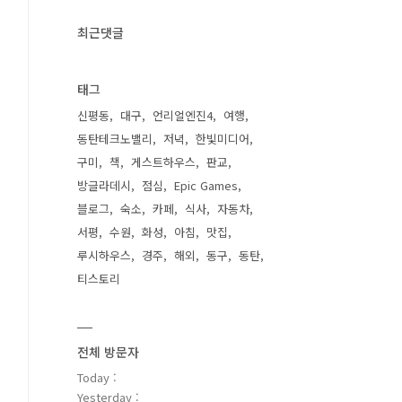
최근댓글
태그
신평동
대구
언리얼엔진4
여행
동탄테크노밸리
저녁
한빛미디어
구미
책
게스트하우스
판교
방글라데시
점심
Epic Games
블로그
숙소
카페
식사
자동차
서평
수원
화성
아침
맛집
루시하우스
경주
해외
동구
동탄
티스토리
전체 방문자
Today :
Yesterday :