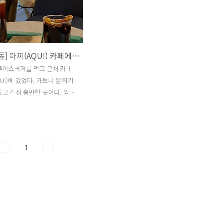
[수원/신동] 아끼(AQUI) 카페에 다녀왔다.
루이스버거를 먹고 근처 카페
QUI)에 갔었다. 가보니 분위기
좋고 감성 충만한 곳이다. 입구
새가 2마리 새장에 있다. 아이
메리카노)과 뱅쇼를 주문해서
호 없가 거의 없는 편의 맛을
 음료들이었다. 근처에 식사
1
이 있다면 카페 아끼에 가는 것
것 같다. 야간에 온다면 근처 공
나 길에 비어있는 곳에 주차하