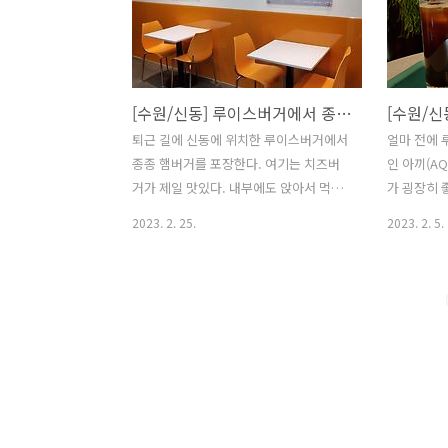
[수원/신동] 루이스버거에서 종종 햄버거를 포장한다.
퇴근 길에 신동에 위치한 루이스버거에서
얼마 전에 
종종 햄버거를 포장한다. 여기는 치즈버
인 아끼(A
거가 제일 맛있다. 내부에도 앉아서 먹을
가 굉장히 
수 있는 좌석이 몇개 마련되어 있다. 최대
근처에 앵무
2023. 2. 25.
2023. 2. 5.
8명이 식사할 수 있다. 고기와 치즈 위주
스 블랙(아
로 있어서 다른 것이 맛을 해치지 않는 치
마셨는데 불
즈버거가 가장 맛있다.
내는 맛있는
하러 올 일
도 괜찮을 
영주차장이
면 된다.