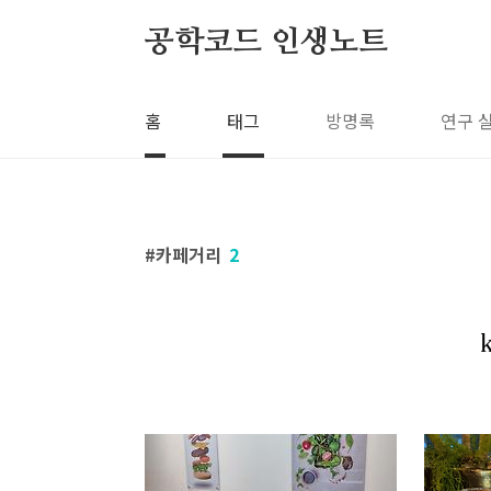
본문 바로가기
공학코드 인생노트
홈
태그
방명록
연구 
카페거리
2