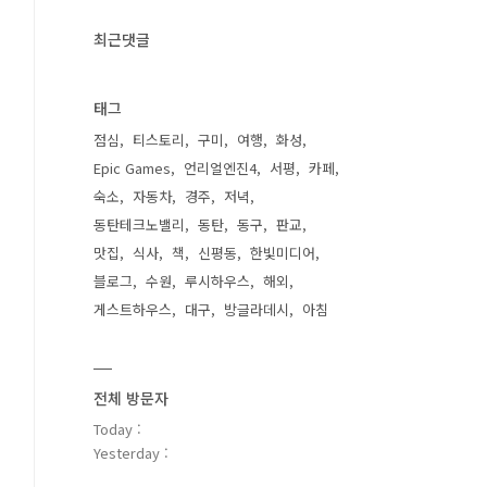
최근댓글
태그
점심
티스토리
구미
여행
화성
Epic Games
언리얼엔진4
서평
카페
숙소
자동차
경주
저녁
동탄테크노밸리
동탄
동구
판교
맛집
식사
책
신평동
한빛미디어
블로그
수원
루시하우스
해외
게스트하우스
대구
방글라데시
아침
전체 방문자
Today :
Yesterday :