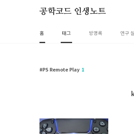
본문 바로가기
공학코드 인생노트
홈
태그
방명록
연구 
PS Remote Play
1