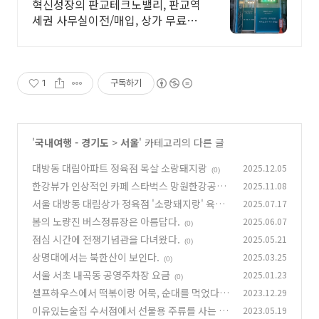
혁신성장의 판교테크노밸리, 판교역
세권 사무실이전/매입, 상가 무료컨
설팅 전문중개
1
구독하기
'
국내여행 - 경기도
>
서울
' 카테고리의 다른 글
대방동 대림아파트 정육점 목살 소랑돼지랑
2025.12.05
(0)
한강뷰가 인상적인 카페 스타벅스 망원한강공원
2025.11.08
점
서울 대방동 대림상가 정육점 '소랑돼지랑' 육회
2025.07.17
(0)
맛집
봄의 노량진 버스정류장은 아름답다.
2025.06.07
(0)
(0)
점심 시간에 전쟁기념관을 다녀왔다.
2025.05.21
(0)
상명대에서는 북한산이 보인다.
2025.03.25
(0)
서울 서초 내곡동 공영주차장 요금
2025.01.23
(0)
셀프하우스에서 떡볶이랑 어묵, 순대를 먹었다.
2023.12.29
이유있는술집 수서점에서 선물용 주류를 사는 것
2023.05.19
(0)