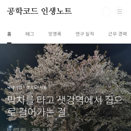
본문 바로가기
공학코드 인생노트
홈
태그
방명록
연구 실적
근무 경력
국내여행 - 경기도/서울
막차를 타고 샛강역에서 집으
로 걸어가는 길
by 공학코드
2025. 4. 13.