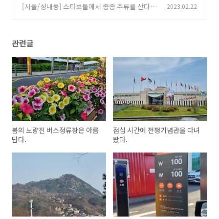
도 괜찮다.
[서울/성내동] 스타보틀에서 종종 주류를 산다.
2023.02.22
(0)
(0)
관련글
봄의 노량진 버스정류장은 아름
점심 시간에 전쟁기념관을 다녀
답다.
왔다.