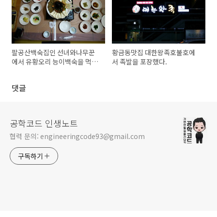
팔공산백숙집인 선녀와나무꾼
황금동맛집 대한왕족호불호에
에서 유황오리 능이백숙을 먹었
서 족발을 포장했다.
다.
댓글
공학코드 인생노트
협력 문의: engineeringcode93@gmail.com
구독하기