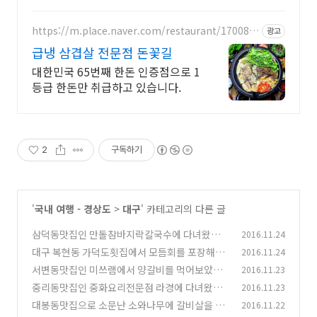
https://m.place.naver.com/restaurant/170088
광고
6083
급냉 삼겹살 전문점 돈꽃길
대한민국 65번째 한돈 인증점으로 1
등급 한돈만 취급하고 있습니다.
2
구독하기
'
국내 여행 - 경상도
>
대구
' 카테고리의 다른 글
삼덕동맛집인 만돌참바지락칼국수에 다녀왔다.
2016.11.24
대구 복현동 가덕도횟집에서 모듬회를 포장해보
2016.11.24
(2)
았다.
서변동맛집인 미쓰램에서 양갈비를 먹어보았다.
2016.11.23
(0)
중리동맛집인 중화요리전문점 라경에 다녀왔다.
2016.11.23
(0)
대봉동맛집으로 소문난 소와나무에 갈비살을 먹
2016.11.22
(0)