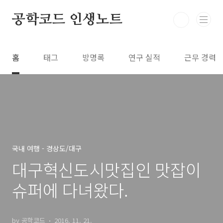
본문 바로가기
공학코드 인생노트
홈
태그
방명록
연구 실적
근무 경력
국내 여행 - 경상도/대구
대구혁신도시맛집인 맛잡이
슈퍼에 다녀왔다.
by 공학코드
2016. 11. 21.