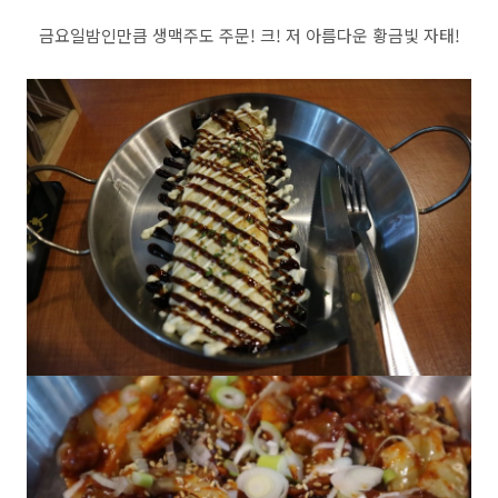
금요일밤인만큼 생맥주도 주문! 크! 저 아름다운 황금빛 자태!