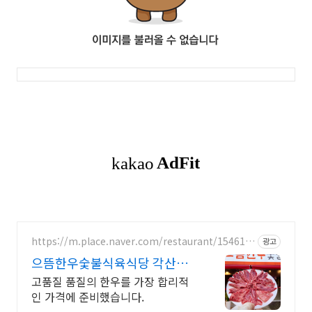
https://m.place.naver.com/restaurant/154614
광고
6824
으뜸한우숯불식육식당 각산본
점
고품질 품질의 한우를 가장 합리적
인 가격에 준비했습니다.