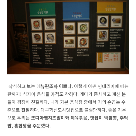
착석하고 보는
메뉴판조차 이쁘다
. 이렇게 이쁜 인테리어에 메뉴
판까지! 심지어 음식들
가격도 착하다
. 게다가 종사하고 계신 분
들이 굉장히 친절하다. 내가 가본 음식점 중에서 거의 손꼽는 수
준으로
친절
하다. 대구혁신도시맛집으로 불릴만하다. 좋은 기분
으로 우리는
또띠아햄치즈말이와 제육볶음, 맛잡이 백짬뽕, 주먹
밥, 홍합탕을 주문
했다.