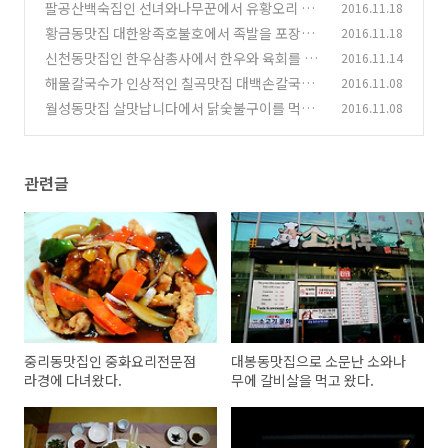
고 왔다.
팔공산백숙집인 선녀와나무꾼에서 유황오리 능
2016.11.18
(0)
이백숙을 먹었다.
황금동맛집 대한왕족호불호에서 족발을 포장했
2016.11.18
(2)
다.
신천동맛집인 한우삼총사에서 한우와 육회를 먹
2016.11.14
(0)
어보았습니다.
해물칼국수가 인상적인 칠곡맛집 대백손칼국수
2016.11.08
(2)
칠곡점
월성동맛집 살맛납니다에서 닭숯불구이를 먹었
2016.11.08
(0)
다.
(0)
관련글
중리동맛집인 중화요리전문점
대봉동맛집으로 소문난 소와나
라경에 다녀왔다.
무에 갈비살을 먹고 왔다.