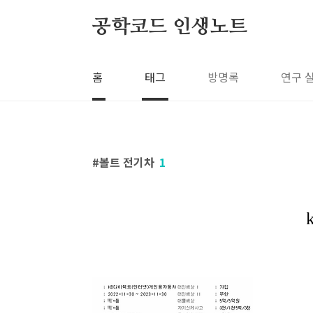
본문 바로가기
공학코드 인생노트
홈
태그
방명록
연구 
볼트 전기차
1