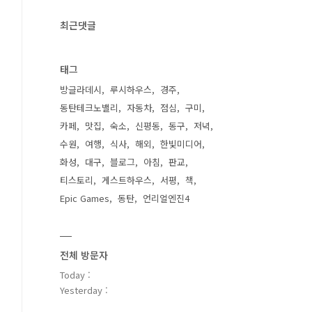
최근댓글
태그
방글라데시
루시하우스
경주
동탄테크노밸리
자동차
점심
구미
카페
맛집
숙소
신평동
동구
저녁
수원
여행
식사
해외
한빛미디어
화성
대구
블로그
아침
판교
티스토리
게스트하우스
서평
책
Epic Games
동탄
언리얼엔진4
전체 방문자
Today :
Yesterday :