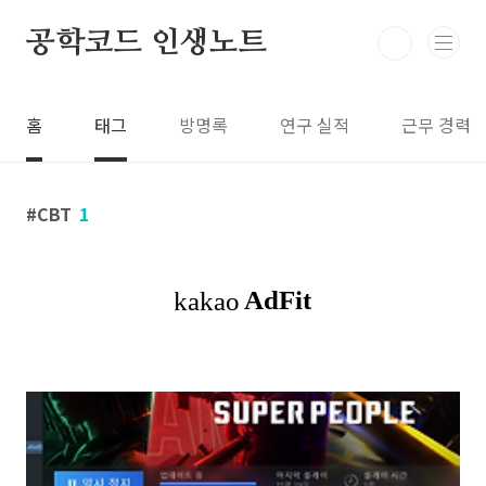
본문 바로가기
공학코드 인생노트
홈
태그
방명록
연구 실적
근무 경력
CBT
1